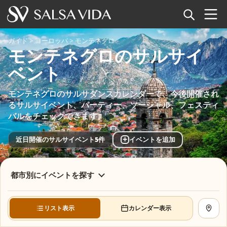
ホーム
ガイド
>
ヨーロッパ
>
モンテネグロ
モンテネグロのサルサイ
イベント
ベント
ニュース
モンテネグロのサルサダンスカレンダーで、今後開催され
るサルサイベント、パーティー、ソーシャル、フェスティ
記事
バルをチェックできます。
動画
+
近日開催のサルサイベント5件
イベントを追加
サルサ用語集
都市別にイベントを探す
ショップ
リスト表示
カレンダー表示
地図を
TuneTempo