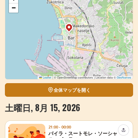
−
Leaflet
|
© OpenStreetMap contributors | Location data ©
GeoNames
全体マップを開く
土曜日, 8月 15, 2026
21:00 - 00:00
イベン
バイラ・スートモレ・ソーシャ