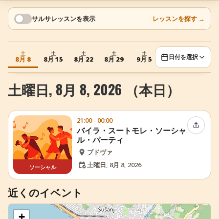
+
イベントを追加
サルサレッスンを表示
レッスンを探す
→
土
土
土
土
土
日付を選択
8月 8
8月 15
8月 22
8月 29
9月 5
土曜日, 8月 8, 2026 （本日）
21:00 - 00:00
イベン
バイラ・スートモレ・ソーシャ
ル・パーティ
ブドヴァ
土曜日, 8月 8, 2026
ソーシャル
近くのイベント
+