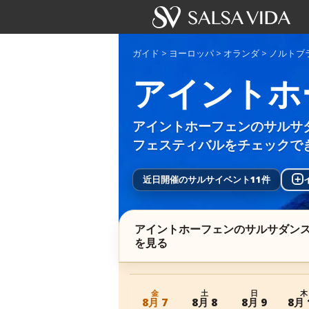
ガイド
>
ヨーロッパ
>
オランダ
>
ノルトブ
アイントホ
アイントホーフェンのサルサ
フェスティバルをチェックで
近日開催のサルサイベント11件
+
アイントホーフェンのサルサダン
を見る
金
土
日
木
8月 7
8月 8
8月 9
8月 