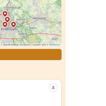
© OpenStreetMap contributors | Location data ©
GeoNames
イベントをシェア