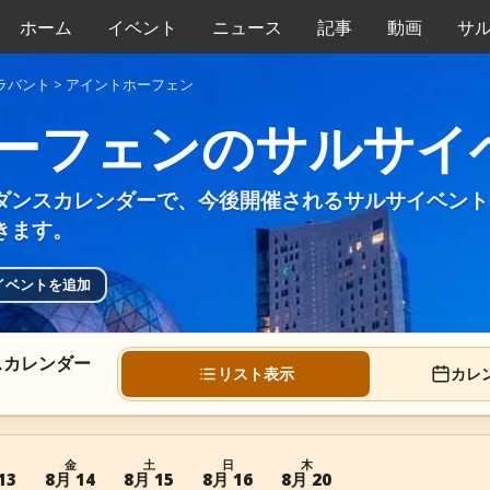
ホーム
イベント
ニュース
記事
動画
サ
ラバント
>
アイントホーフェン
ーフェンのサルサイ
ダンスカレンダーで、今後開催されるサルサイベント
きます。
イベントを追加
スカレンダー
リスト表示
カレ
金
土
日
木
13
8月 14
8月 15
8月 16
8月 20