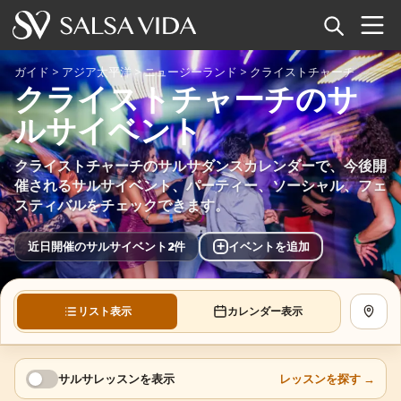
ホーム
ガイド
>
アジア太平洋
>
ニュージーランド
>
クライストチャーチ
クライストチャーチのサ
イベント
ルサイベント
ニュース
クライストチャーチのサルサダンスカレンダーで、今後開
催されるサルサイベント、パーティー、ソーシャル、フェ
記事
スティバルをチェックできます。
動画
+
近日開催のサルサイベント2件
イベントを追加
サルサ用語集
リスト表示
カレンダー表示
地図を
ショップ
TuneTempo
サルサレッスンを表示
レッスンを探す
→