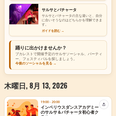
サルサとバチャータ
サルサとバチャータの主な違いと、自分
に合いそうなのはどちらかを理解できま
す。
ガイドを読む
→
踊りに出かけませんか？
ブカレストで開催予定のサルサソーシャル、パーティ
ー、フェスティバルを探しましょう。
今後のソーシャルを見る
→
木曜日, 8月 13, 2026
19:00 - 20:00
イベン
インペリウスダンスアカデミー
のサルサ＆バチャータ初心者ク