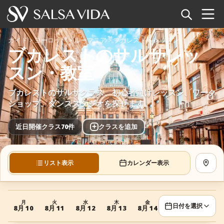
ホーム
ガイド
>
ヨーロッパ
>
ルーマニア
>
ブカレスト
>
レッスン
ブカレストのサルサレッ
イベント
スン・教室
ニュース
ブカレストのサルサクラス、初心者向けレッスン、ワーク
ショップ、ダンススタジオを探せます。
記事
+
近日開催クラス70件
クラスを追加
動画
サルサ用語集
リスト表示
カレンダー表示
地図を
ショップ
月
火
水
木
金
月
火
日付を選択
8月 10
8月 11
8月 12
8月 13
8月 14
8月 17
8月 18
TuneTempo