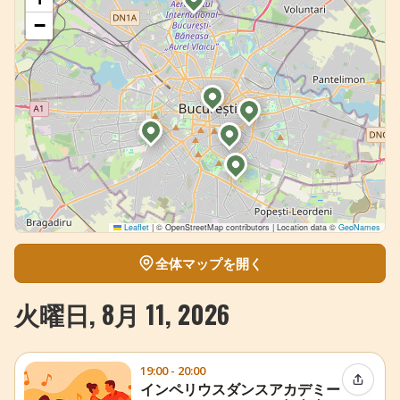
−
Leaflet
|
© OpenStreetMap contributors | Location data ©
GeoNames
全体マップを開く
火曜日, 8月 11, 2026
19:00 - 20:00
イベン
インペリウスダンスアカデミー