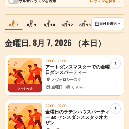
サルサレッスンを表示
レッスンを探す
→
+
イベントを追加
金
日
月
水
木
金
土
日付を選択
8月 7
8月 9
8月 10
8月 12
8月 13
8月 14
8月 15
金曜日, 8月 7, 2026 （本日）
21:00 - 23:00
イベン
アートダンスマスターでの金曜
日ダンスパーティー
ノヴォロシースク
金曜日, 8月 7, 2026
ソーシャル
22:00 - 02:00
イベン
金曜日のラテンハウスパーティ
ー at センスダンススタジオカ
ザン