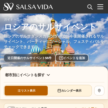
ホーム
ガイド
>
ヨーロッパ
>
ロシア
ロシアのサルサイベント
イベント
ロシアのサルサダンスカレンダーで、今後開催されるサル
ニュース
サイベント、パーティー、ソーシャル、フェスティバルを
チェックできます。
記事
+
近日開催のサルサイベント55件
イベントを追加
動画
都市別にイベントを探す
サルサ用語集
ショップ
リスト表示
カレンダー表示
地図を
TuneTempo