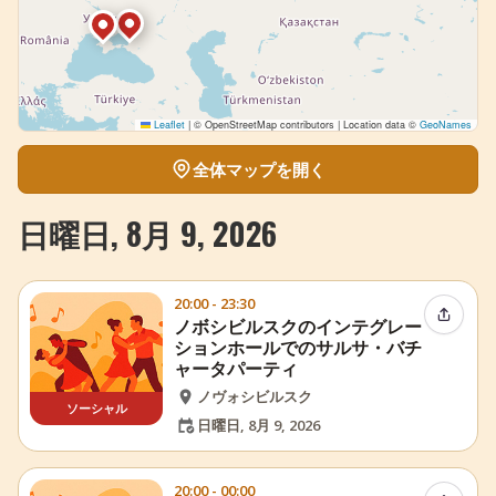
Leaflet
|
© OpenStreetMap contributors | Location data ©
GeoNames
全体マップを開く
日曜日, 8月 9, 2026
20:00 - 23:30
イベン
ノボシビルスクのインテグレー
ションホールでのサルサ・バチ
ャータパーティ
ノヴォシビルスク
ソーシャル
日曜日, 8月 9, 2026
20:00 - 00:00