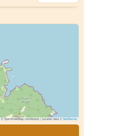
© OpenStreetMap contributors | Location data ©
GeoNames