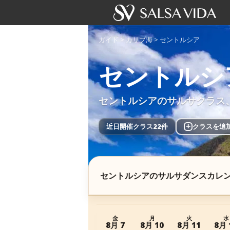
ガイド
>
カリブ海
>
セントルシア
セントルシ
セントルシアのサルサクラス
近日開催クラス22件
+
クラスを追
セントルシアのサルサダンスカレ
金
月
火
水
8月 7
8月 10
8月 11
8月 