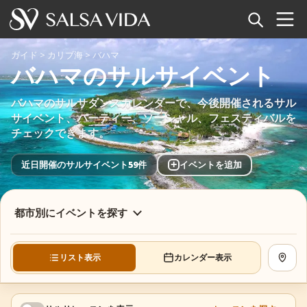
ホーム
ガイド
>
カリブ海
>
バハマ
バハマのサルサイベント
イベント
バハマのサルサダンスカレンダーで、今後開催されるサル
ニュース
サイベント、パーティー、ソーシャル、フェスティバルを
チェックできます。
記事
+
近日開催のサルサイベント59件
イベントを追加
動画
都市別にイベントを探す
サルサ用語集
ショップ
リスト表示
カレンダー表示
地図を
TuneTempo