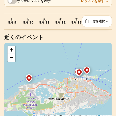
サルサレッスンを表示
レッスンを探す
→
+
イベントを追加
日
月
火
水
木
金
土
日付を選択
8月 9
8月 10
8月 11
8月 12
8月 13
8月 14
8月 15
近くのイベント
+
−