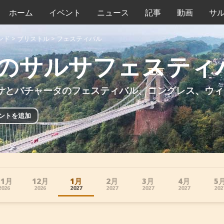
ホーム
イベント
ニュース
記事
動画
サ
ンド
>
ブリストル
>
フェスティバル
のサルサフェスティ
サとバチャータのフェスティバル、コングレス、ウィ
ントを追加
11月
12月
1月
2月
3月
4月
5
2026
2026
2027
2027
2027
2027
202