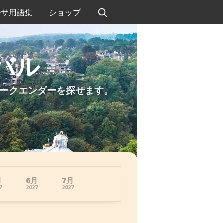
ルサ用語集
ショップ
バル
ークエンダーを探せます。
月
6月
7月
7
2027
2027