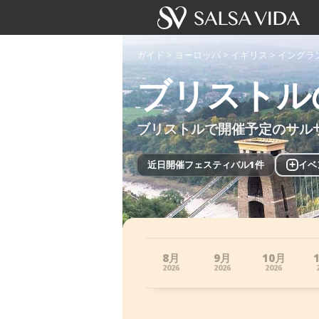
ガイド
>
ヨーロッパ
>
イギリス
>
イングラ
ブリストル
ブリストルで開催予定のサル
近日開催フェスティバル1件
+
イベ
8月
9月
10月
2026
2026
2026