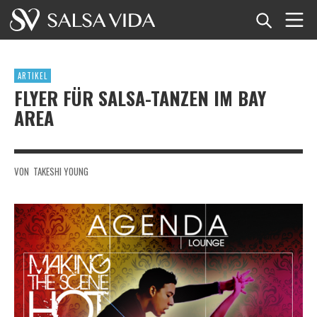
Startseite
ARTIKEL
Veranstaltungen
FLYER FÜR SALSA-TANZEN IM BAY
AREA
Nachrichten
Artikel
VON
TAKESHI YOUNG
Videos
Salsa-Begriffe
Shop
TuneTempo