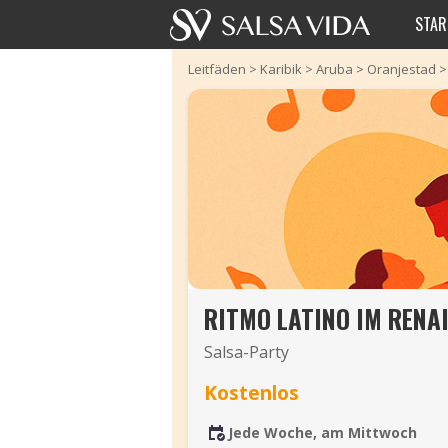
STAR
Leitfäden
>
Karibik
>
Aruba
>
Oranjestad
RITMO LATINO IM REN
Salsa-Party
Kostenlos
Jede Woche, am Mittwoch