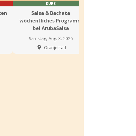
KURS
SOCIAL
zen
Salsa & Bachata
Live Latin Musik
wöchentliches Programm
bei Cuba’s C
bei ArubaSalsa
Samstag, Aug. 
Samstag, Aug. 8, 2026
Oranjes
Oranjestad