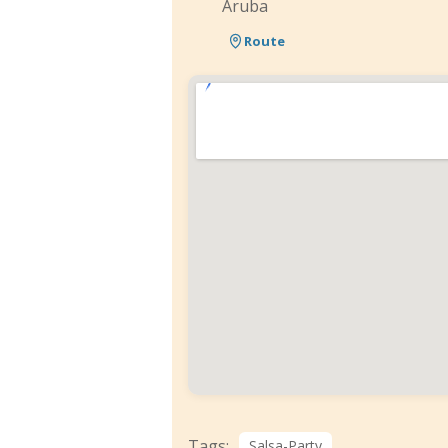
Aruba
Route
Tags:
Salsa-Party