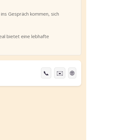
r ins Gespräch kommen, sich
al bietet eine lebhafte
📞
✉️
🌐