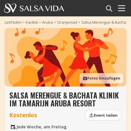
Startseite
Leitfäden
>
Karibik
>
Aruba
>
Oranjestad
>
Salsa Merengue & Bachata K
Veranstaltungen
Nachrichten
Artikel
Fotos hinzufügen
Videos
SALSA MERENGUE & BACHATA KLINIK
Salsa-Begriffe
IM TAMARIJN ARUBA RESORT
Shop
Kostenlos
Event teilen
TuneTempo
Jede Woche, am Freitag