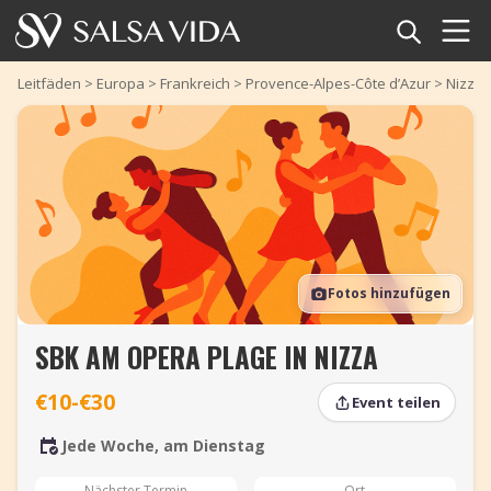
Startseite
Leitfäden
>
Europa
>
Frankreich
>
Provence-Alpes-Côte d’Azur
>
Nizza
Veranstaltungen
Nachrichten
Artikel
Fotos hinzufügen
Videos
SBK AM OPERA PLAGE IN NIZZA
Salsa-Begriffe
€10-€30
Event teilen
Shop
Jede Woche, am Dienstag
TuneTempo
Nächster Termin
Ort