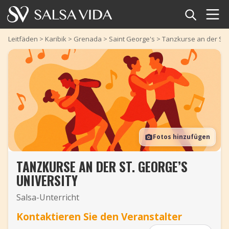
Startseite
Leitfäden
>
Karibik
>
Grenada
>
Saint George's
>
Tanzkurse an der St. 
Veranstaltungen
Nachrichten
Artikel
Fotos hinzufügen
Videos
TANZKURSE AN DER ST. GEORGE’S
Salsa-Begriffe
UNIVERSITY
Shop
Salsa-Unterricht
Kontaktieren Sie den Veranstalter
TuneTempo