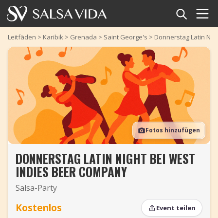
Startseite
Leitfäden
>
Karibik
>
Grenada
>
Saint George's
>
Donnerstag Latin Nig
Veranstaltungen
Nachrichten
Artikel
Fotos hinzufügen
Videos
DONNERSTAG LATIN NIGHT BEI WEST
Salsa-Begriffe
INDIES BEER COMPANY
Shop
Salsa-Party
TuneTempo
Kostenlos
Event teilen