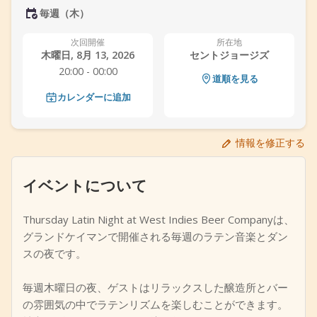
毎週（木）
+
イベントを追加
次回開催
所在地
木曜日, 8月 13, 2026
セントジョージズ
20:00 - 00:00
道順を見る
カレンダーに追加
情報を修正する
イベントについて
Thursday Latin Night at West Indies Beer Companyは、
グランドケイマンで開催される毎週のラテン音楽とダン
スの夜です。
毎週木曜日の夜、ゲストはリラックスした醸造所とバー
の雰囲気の中でラテンリズムを楽しむことができます。