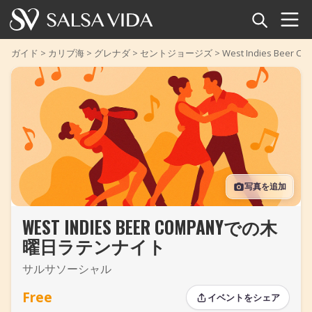
ホーム
ガイド
>
カリブ海
>
グレナダ
>
セントジョージズ
>
West Indies Be
イベント
ニュース
記事
写真を追加
動画
WEST INDIES BEER COMPANYでの木
サルサ用語集
曜日ラテンナイト
ショップ
サルサソーシャル
TuneTempo
Free
イベントをシェア