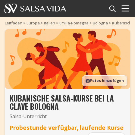
Startseite
Leitfäden
>
Europa
>
Italien
>
Emilia-Romagna
>
Bologna
>
Kubanische 
Veranstaltungen
Nachrichten
Artikel
Fotos hinzufügen
Videos
KUBANISCHE SALSA-KURSE BEI LA
Salsa-Begriffe
CLAVE BOLOGNA
Shop
Salsa-Unterricht
Probestunde verfügbar, laufende Kurse
TuneTempo