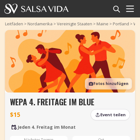
Startseite
Leitfäden
>
Nordamerika
>
Vereinigte Staaten
>
Maine
>
Portland
>
WEP
Veranstaltungen
Nachrichten
Artikel
Fotos hinzufügen
Videos
WEPA 4. FREITAGE IM BLUE
Salsa-Begriffe
$15
Event teilen
Shop
Jeden 4. Freitag im Monat
TuneTempo
Nächster Termin
Ort