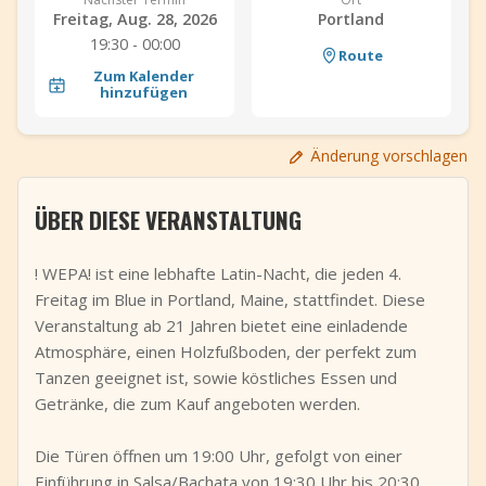
Freitag, Aug. 28, 2026
Portland
+
Event hinzufügen
19:30 - 00:00
Route
Zum Kalender
hinzufügen
Änderung vorschlagen
ÜBER DIESE VERANSTALTUNG
! WEPA! ist eine lebhafte Latin-Nacht, die jeden 4.
Freitag im Blue in Portland, Maine, stattfindet. Diese
Veranstaltung ab 21 Jahren bietet eine einladende
Atmosphäre, einen Holzfußboden, der perfekt zum
Tanzen geeignet ist, sowie köstliches Essen und
Getränke, die zum Kauf angeboten werden.
Die Türen öffnen um 19:00 Uhr, gefolgt von einer
Einführung in Salsa/Bachata von 19:30 Uhr bis 20:30