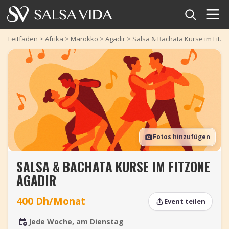
Startseite
Leitfäden
>
Afrika
>
Marokko
>
Agadir
>
Salsa & Bachata Kurse im Fitzo
Veranstaltungen
Nachrichten
Artikel
Fotos hinzufügen
Videos
SALSA & BACHATA KURSE IM FITZONE
Salsa-Begriffe
AGADIR
Shop
400 Dh/Monat
Event teilen
TuneTempo
Jede Woche, am Dienstag