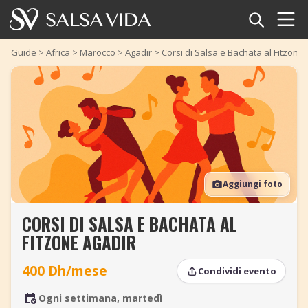
Home
Guide
>
Africa
>
Marocco
>
Agadir
>
Corsi di Salsa e Bachata al Fitzone
Eventi
Notizie
Articoli
Aggiungi foto
Video
CORSI DI SALSA E BACHATA AL
Glossario della salsa
FITZONE AGADIR
Negozio
400 Dh/mese
Condividi evento
TuneTempo
Ogni settimana, martedì