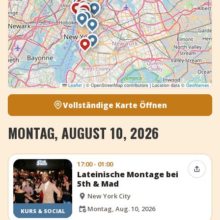
Leaflet
|
© OpenStreetMap contributors | Location data ©
GeoNames
Vollständige Karte Öffnen
MONTAG, AUGUST 10, 2026
17:00 - 01:00
Event t
Lateinische Montage bei
5th & Mad
New York City
Montag, Aug. 10, 2026
KURS & SOCIAL