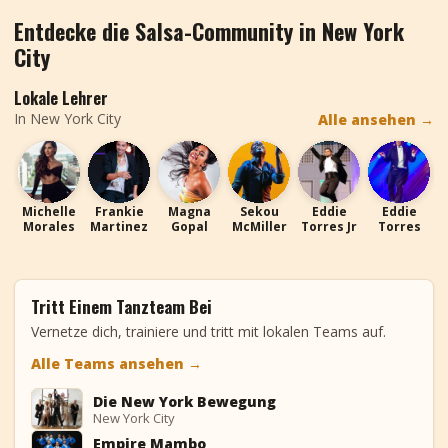
Entdecke die Salsa-Community in New York
City
Lokale Lehrer
In New York City
Alle ansehen
→
MM
FM
MG
SM
ET
ET
Michelle
Frankie
Magna
Sekou
Eddie
Eddie
Morales
Martinez
Gopal
McMiller
Torres Jr
Torres
Tritt Einem Tanzteam Bei
Vernetze dich, trainiere und tritt mit lokalen Teams auf.
Alle Teams ansehen
→
Die New York Bewegung
DN
New York City
Empire Mambo