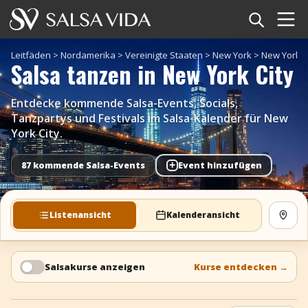
Startseite
Leitfäden
>
Nordamerika
>
Vereinigte Staaten
>
New York
>
New York C
Salsa tanzen in New York City
Veranstaltungen
Entdecke kommende Salsa-Events, Socials,
Nachrichten
Tanzpartys und Festivals im Salsa-Kalender für New
York City.
Artikel
+
87 kommende Salsa-Events
Event hinzufügen
Videos
Listenansicht
Kalenderansicht
Karte
Salsa-Begriffe
Shop
Salsakurse anzeigen
Kurse entdecken
→
TuneTempo