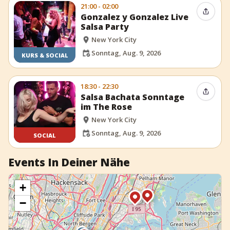
21:00 - 02:00
Event t
Gonzalez y Gonzalez Live
Salsa Party
New York City
Sonntag, Aug. 9, 2026
KURS & SOCIAL
18:30 - 22:30
Event t
Salsa Bachata Sonntage
im The Rose
New York City
Sonntag, Aug. 9, 2026
SOCIAL
Events In Deiner Nähe
+
−