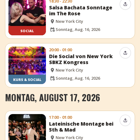
18:30 - 22:30
Event t
Salsa Bachata Sonntage
im The Rose
New York City
Sonntag, Aug. 16, 2026
SOCIAL
20:00 - 01:00
Event t
Die Social von New York
SBKZ Kongress
New York City
Sonntag, Aug. 16, 2026
KURS & SOCIAL
MONTAG, AUGUST 17, 2026
17:00 - 01:00
Event t
Lateinische Montage bei
5th & Mad
New York City