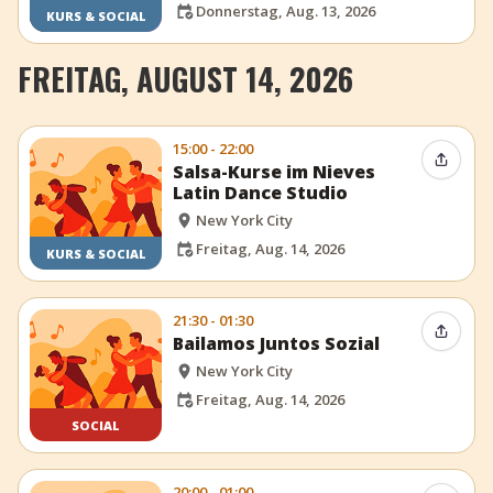
Donnerstag, Aug. 13, 2026
KURS & SOCIAL
FREITAG, AUGUST 14, 2026
15:00 - 22:00
Event t
Salsa-Kurse im Nieves
Latin Dance Studio
New York City
Freitag, Aug. 14, 2026
KURS & SOCIAL
21:30 - 01:30
Event t
Bailamos Juntos Sozial
New York City
Freitag, Aug. 14, 2026
SOCIAL
20:00 - 01:00