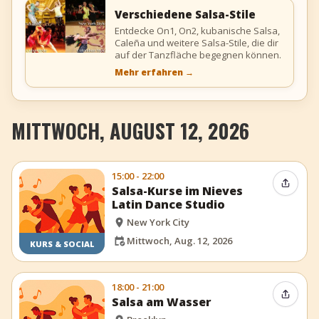
Verschiedene Salsa-Stile
Entdecke On1, On2, kubanische Salsa,
Caleña und weitere Salsa-Stile, die dir
auf der Tanzfläche begegnen können.
Mehr erfahren
→
MITTWOCH, AUGUST 12, 2026
15:00 - 22:00
Event t
Salsa-Kurse im Nieves
Latin Dance Studio
New York City
Mittwoch, Aug. 12, 2026
KURS & SOCIAL
18:00 - 21:00
Event t
Salsa am Wasser