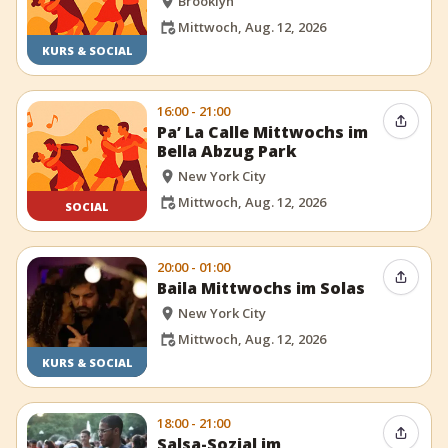
Brooklyn
Mittwoch, Aug. 12, 2026
KURS & SOCIAL
16:00 - 21:00
Event t
Pa’ La Calle Mittwochs im
Bella Abzug Park
New York City
Mittwoch, Aug. 12, 2026
SOCIAL
20:00 - 01:00
Event t
Baila Mittwochs im Solas
New York City
Mittwoch, Aug. 12, 2026
KURS & SOCIAL
18:00 - 21:00
Event t
Salsa-Sozial im