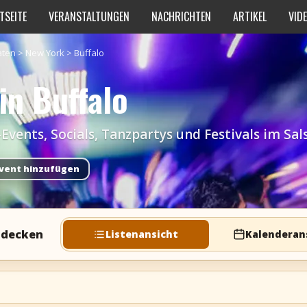
TSEITE
VERANSTALTUNGEN
NACHRICHTEN
ARTIKEL
VID
aten
>
New York
>
Buffalo
in Buffalo
ents, Socials, Tanzpartys und Festivals im Sals
vent hinzufügen
ntdecken
Listenansicht
Kalenderan