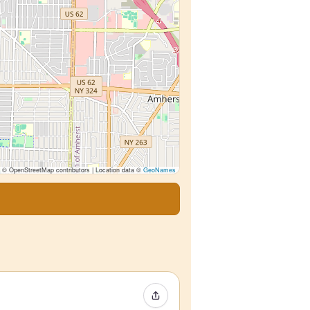
© OpenStreetMap contributors | Location data ©
GeoNames
Event teilen