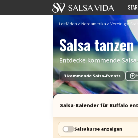
STAR
Leitfäden
>
Nordamerika
>
Vereinigte Sta
Salsa tanzen 
Entdecke kommende Salsa-Ev
3 kommende Salsa-Events
+
E
Salsa-Kalender für Buffalo e
Salsakurse anzeigen