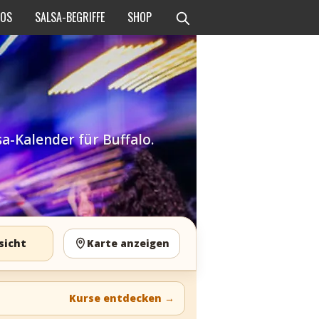
EOS
SALSA-BEGRIFFE
SHOP
a-Kalender für Buffalo.
sicht
Karte anzeigen
Kurse entdecken
→