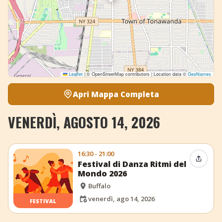
Leaflet
|
© OpenStreetMap contributors | Location data ©
GeoNames
Apri Mappa Completa
VENERDÌ, AGOSTO 14, 2026
16:30 - 21:00
Condiv
Festival di Danza Ritmi del
Mondo 2026
Buffalo
venerdì, ago 14, 2026
FESTIVAL