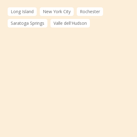
Long Island
New York City
Rochester
Saratoga Springs
Valle dell'Hudson