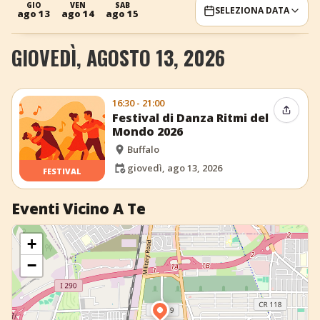
GIO
VEN
SAB
SELEZIONA DATA
ago 13
ago 14
ago 15
+
Aggiungi evento
GIOVEDÌ, AGOSTO 13, 2026
16:30 - 21:00
Condiv
Festival di Danza Ritmi del
Mondo 2026
Buffalo
giovedì, ago 13, 2026
FESTIVAL
Eventi Vicino A Te
+
−