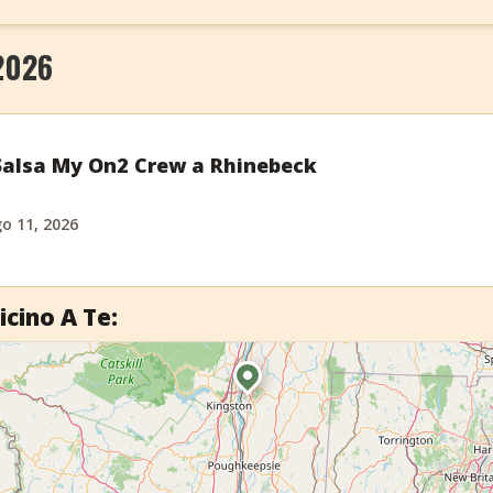
2026
 Salsa My On2 Crew a Rhinebeck
o 11, 2026
icino A Te: