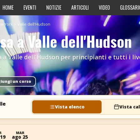
HOME
EVENTI
NOTIZIE
ARTICOLI
VIDEO
GLOSSARI
w York
>
Valle dell'Hudson
lsa a Valle dell'Hudson
a a Valle dell'Hudson per principianti e tutti i li
.
iungi un corso
lle
Vista elenco
Vista ca
R
MAR
 19
ago 25