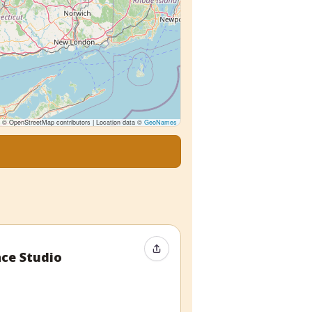
© OpenStreetMap contributors | Location data ©
GeoNames
Condividi evento
nce Studio