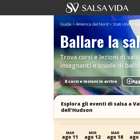
Guide
>
America del Nord
>
Stati Uniti
>
Ne
Ballare la sa
Trova corsi e lezioni di sals
insegnanti e scuole di ballo
8 corsi e lezioni in arrivo
+
Agg
Esplora gli eventi di salsa a Va
dell'Hudson
MAR
MER
MAR
ME
ago 11
ago 12
ago 18
ago