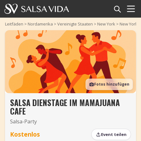
Startseite
Leitfäden
>
Nordamerika
>
Vereinigte Staaten
>
New York
>
New York C
Veranstaltungen
Nachrichten
Artikel
Fotos hinzufügen
Videos
SALSA DIENSTAGE IM MAMAJUANA
Salsa-Begriffe
CAFE
Shop
Salsa-Party
TuneTempo
Kostenlos
Event teilen