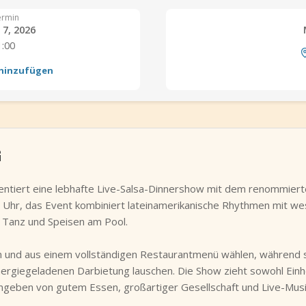
ermin
 7, 2026
1:00
 hinzufügen
G
sentiert eine lebhafte Live-Salsa-Dinnershow mit dem renommier
Uhr, das Event kombiniert lateinamerikanische Rhythmen mit west
, Tanz und Speisen am Pool.
en und aus einem vollständigen Restaurantmenü wählen, während 
ergiegeladenen Darbietung lauschen. Die Show zieht sowohl Einhe
geben von gutem Essen, großartiger Gesellschaft und Live-Musi