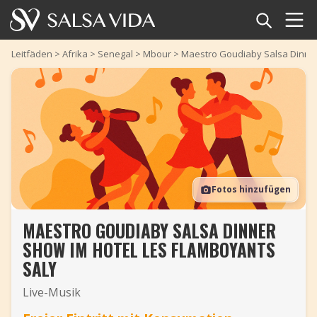
Startseite
Leitfäden
>
Afrika
>
Senegal
>
Mbour
>
Maestro Goudiaby Salsa Dinner
Veranstaltungen
Nachrichten
Artikel
Fotos hinzufügen
Videos
MAESTRO GOUDIABY SALSA DINNER
Salsa-Begriffe
SHOW IM HOTEL LES FLAMBOYANTS
Shop
SALY
Live-Musik
TuneTempo