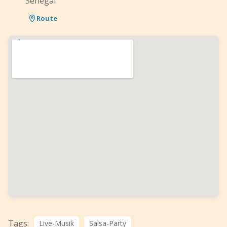
Senegal
Route
Tags:
Live-Musik
Salsa-Party