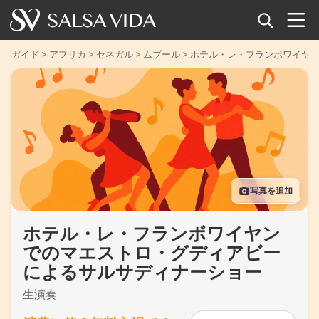
ホーム
ガイド
>
アフリカ
>
セネガル
>
ムブール
>
ホテル・レ・フランボワイヤ
イベント
ニュース
記事
写真を追加
動画
ホテル・レ・フランボワイヤン
サルサ用語集
でのマエストロ・グディアビー
ショップ
によるサルサディナーショー
生演奏
TuneTempo