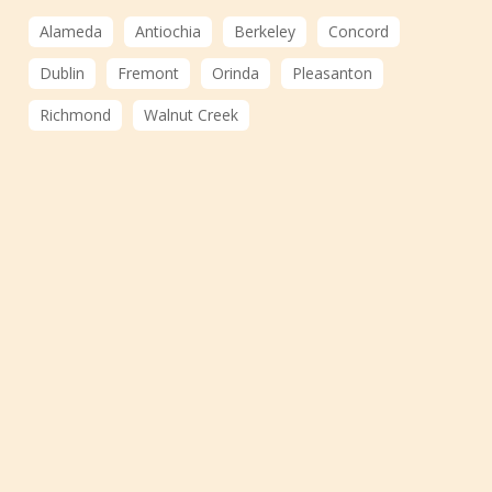
Alameda
Antiochia
Berkeley
Concord
Dublin
Fremont
Orinda
Pleasanton
Richmond
Walnut Creek