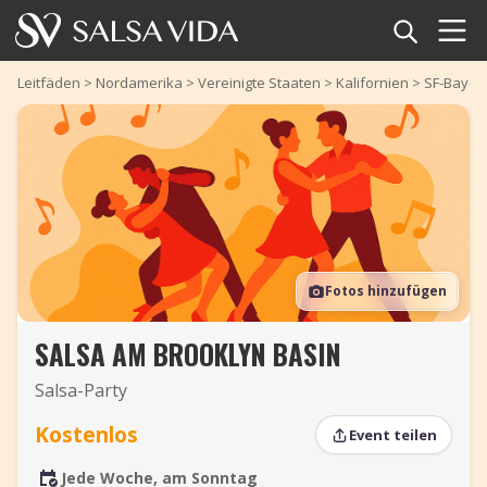
Startseite
Leitfäden
>
Nordamerika
>
Vereinigte Staaten
>
Kalifornien
>
SF-Bay-G
Veranstaltungen
Nachrichten
Artikel
Fotos hinzufügen
Videos
SALSA AM BROOKLYN BASIN
Salsa-Begriffe
Salsa-Party
Shop
Kostenlos
Event teilen
TuneTempo
Jede Woche, am Sonntag