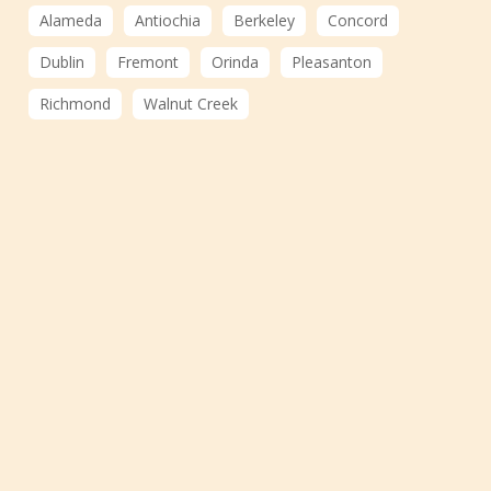
Alameda
Antiochia
Berkeley
Concord
Dublin
Fremont
Orinda
Pleasanton
Richmond
Walnut Creek