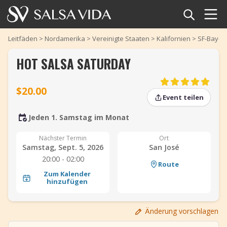
Startseite
Leitfäden
>
Nordamerika
>
Vereinigte Staaten
>
Kalifornien
>
SF-Bay-G
HOT SALSA SATURDAY
Veranstaltungen
Nachrichten
$20.00
Event teilen
Artikel
Jeden 1. Samstag im Monat
‹
›
Videos
Nächster Termin
Ort
Samstag, Sept. 5, 2026
San José
20:00 - 02:00
Salsa-Begriffe
Route
Zum Kalender
hinzufügen
Shop
Änderung vorschlagen
TuneTempo