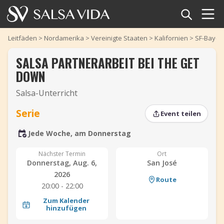
Startseite
Leitfäden
>
Nordamerika
>
Vereinigte Staaten
>
Kalifornien
>
SF-Bay-G
SALSA PARTNERARBEIT BEI THE GET
Veranstaltungen
DOWN
Nachrichten
Salsa-Unterricht
Artikel
Serie
Event teilen
‹
›
‹
›
Jede Woche, am Donnerstag
Videos
Nächster Termin
Ort
Salsa-Begriffe
Donnerstag, Aug. 6,
San José
2026
Route
Shop
20:00 - 22:00
Zum Kalender
hinzufügen
TuneTempo