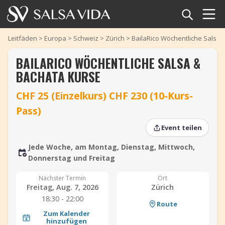
Startseite
Leitfäden
>
Europa
>
Schweiz
>
Zürich
>
BailaRico Wöchentliche Salsa 
BAILARICO WÖCHENTLICHE SALSA &
Veranstaltungen
BACHATA KURSE
Nachrichten
‹
›
‹
›
CHF 25 (Einzelkurs) CHF 230 (10-Kurs-
Pass)
Artikel
Event teilen
Videos
Jede Woche, am Montag, Dienstag, Mittwoch,
Donnerstag und Freitag
Salsa-Begriffe
Nächster Termin
Ort
Shop
Freitag, Aug. 7, 2026
Zürich
18:30 - 22:00
Route
TuneTempo
Zum Kalender
hinzufügen