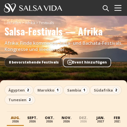
Startseite
Leitfäden
>
Afrika
>
Festivals
Salsa-Festivals — Afrika
Veranstaltungen
Afrika: Finde kommende Salsa- und Bachata-Festivals,
Nachrichten
Kongresse und Weekender.
+
Artikel
8 bevorstehende Festivals
Event hinzufügen
Videos
Ägypten
Marokko
Sambia
Südafrika
2
1
1
2
Salsa-Begriffe
Tunesien
2
Shop
AUG.
SEPT.
OKT.
NOV.
DEZ.
JAN.
FEB.
TuneTempo
2026
2026
2026
2026
2026
2027
2027