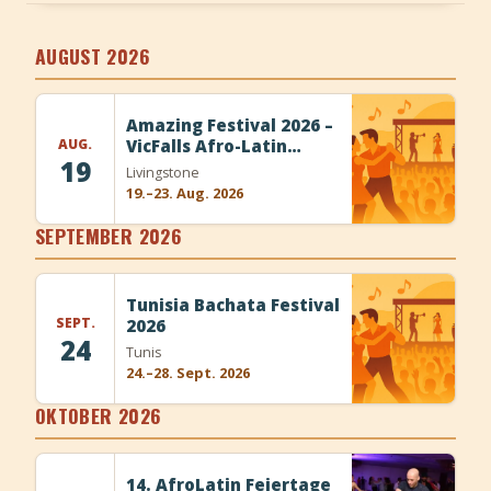
+
Event hinzufügen
AUGUST 2026
Amazing Festival 2026 –
AUG.
VicFalls Afro-Latin
19
Erlebnis
Livingstone
19.–23. Aug. 2026
SEPTEMBER 2026
Tunisia Bachata Festival
SEPT.
2026
24
Tunis
24.–28. Sept. 2026
OKTOBER 2026
14. AfroLatin Feiertage