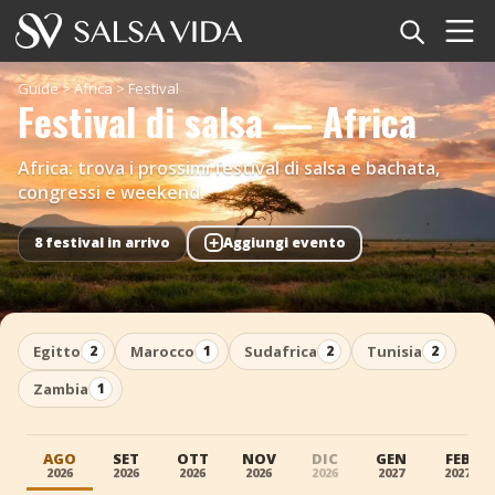
Home
Guide
>
Africa
>
Festival
Festival di salsa — Africa
Eventi
Africa: trova i prossimi festival di salsa e bachata,
Notizie
congressi e weekend.
+
Articoli
8 festival in arrivo
Aggiungi evento
Video
Egitto
Marocco
Sudafrica
Tunisia
2
1
2
2
Glossario della salsa
Zambia
1
Negozio
AGO
SET
OTT
NOV
DIC
GEN
FEB
TuneTempo
2026
2026
2026
2026
2026
2027
2027