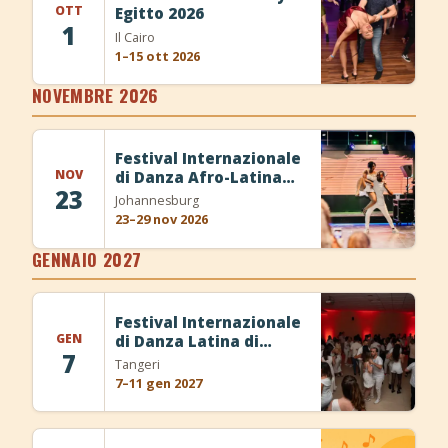
OTT
Egitto 2026
1
Il Cairo
1–15 ott 2026
NOVEMBRE 2026
Festival Internazionale
NOV
di Danza Afro-Latina
23
Akoma 2026
Johannesburg
23–29 nov 2026
GENNAIO 2027
Festival Internazionale
GEN
di Danza Latina di
7
Tangeri 2027
Tangeri
7–11 gen 2027