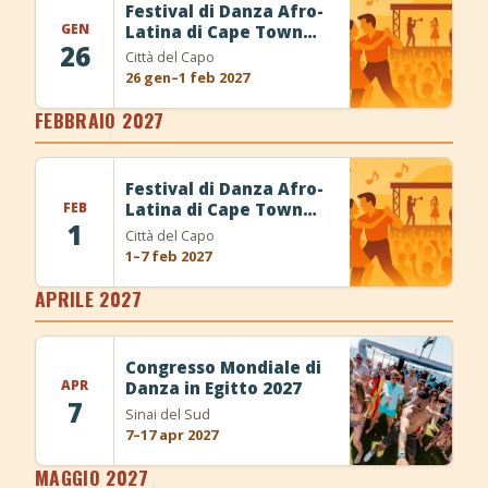
Festival di Danza Afro-
GEN
Latina di Cape Town
26
2027
Città del Capo
26 gen–1 feb 2027
FEBBRAIO 2027
Festival di Danza Afro-
FEB
Latina di Cape Town
1
2027
Città del Capo
1–7 feb 2027
APRILE 2027
Congresso Mondiale di
APR
Danza in Egitto 2027
7
Sinai del Sud
7–17 apr 2027
MAGGIO 2027