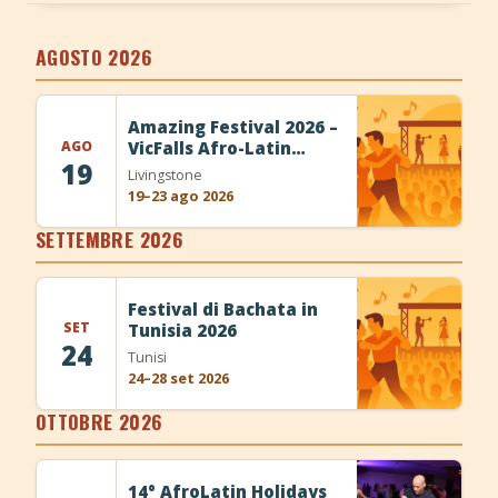
+
Aggiungi evento
AGOSTO 2026
Amazing Festival 2026 –
AGO
VicFalls Afro-Latin
19
Experience
Livingstone
19–23 ago 2026
SETTEMBRE 2026
Festival di Bachata in
SET
Tunisia 2026
24
Tunisi
24–28 set 2026
OTTOBRE 2026
14° AfroLatin Holidays