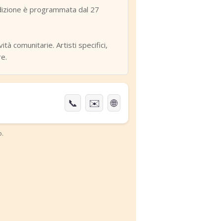
 edizione è programmata dal 27
tà comunitarie. Artisti specifici,
re.
📞
✉️
🌐
o.