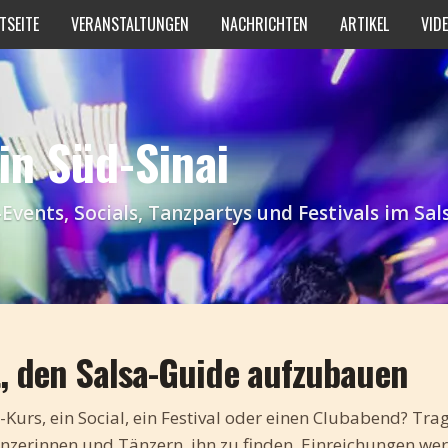
TSEITE
VERANSTALTUNGEN
NACHRICHTEN
ARTIKEL
VID
in Süd-Sinai
ents, Socials, Tanzpartys und Festivals im Sals
t, den Salsa-Guide aufzubauen
-Kurs, ein Social, ein Festival oder einen Clubabend? Tra
Tänzerinnen und Tänzern, ihn zu finden. Einreichungen we