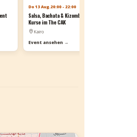
Do 13 Aug.
20:00 - 22:00
Mo 17 Aug.
21
vent
Salsa, Bachata & Kizomba
Lateinische 
Kurse im The CAK
Nacht
Kairo
Kairo
Event ansehen
→
Event anse