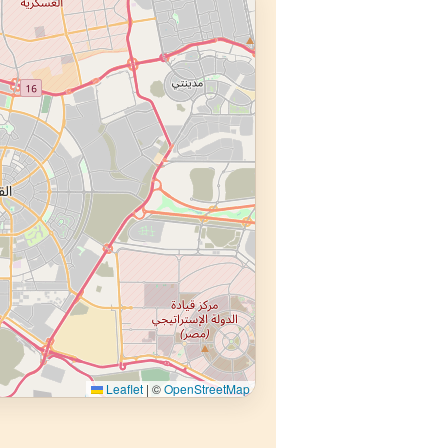
Leaflet
|
©
OpenStreetMap