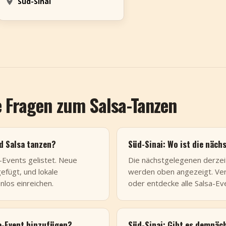
Süd-Sinai
e Fragen zum Salsa-Tanzen
d Salsa tanzen?
Süd-Sinai: Wo ist die näch
a-Events gelistet. Neue
Die nächstgelegenen derzeit
fügt, und lokale
werden oben angezeigt. Verg
nlos einreichen.
oder entdecke alle Salsa-E
sa-Event hinzufügen?
Süd-Sinai: Gibt es demnäch