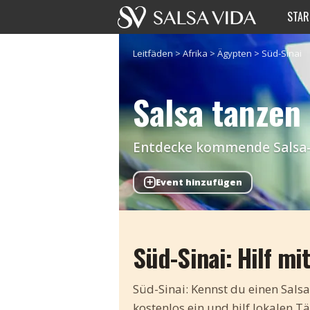
STAR
Leitfäden
>
Afrika
>
Ägypten
>
Süd-Sinai
Salsa tanzen 
Entdecke kommende Salsa-Ev
+
Event hinzufügen
Süd-Sinai: Hilf mi
Süd-Sinai: Kennst du einen Salsa
kostenlos ein und hilf lokalen 