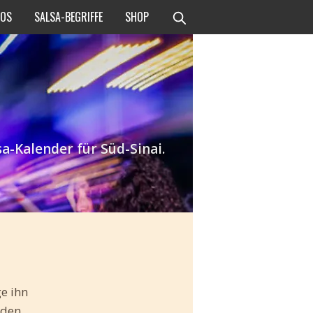
EOS
SALSA-BEGRIFFE
SHOP
a-Kalender für Süd-Sinai.
ge ihn
rden