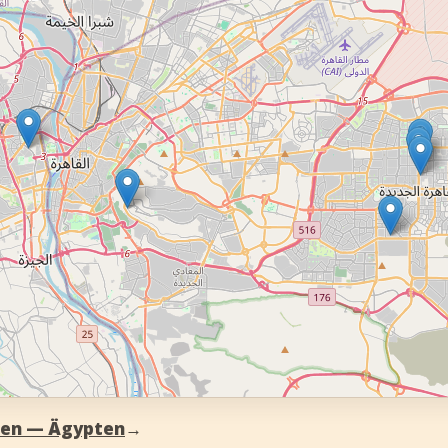
fnen — Ägypten
→