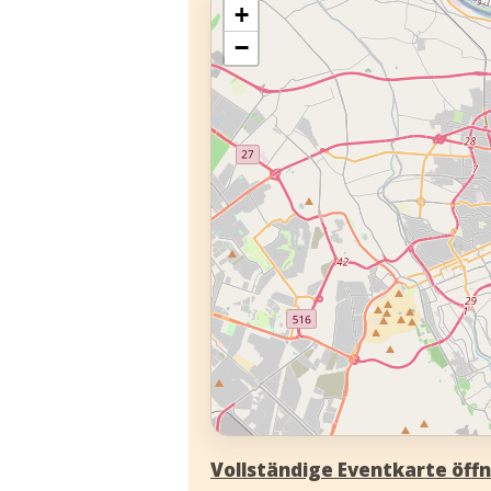
+
−
Vollständige Eventkarte öf