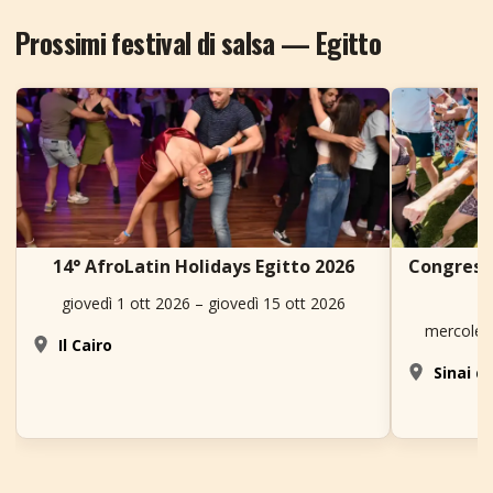
Prossimi festival di salsa — Egitto
14° AfroLatin Holidays Egitto 2026
Congresso
giovedì 1 ott 2026 – giovedì 15 ott 2026
mercoledì
Il Cairo
Sinai d