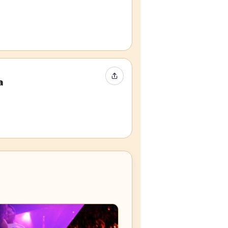
Event teilen
a