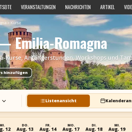
TSEITE
VERANSTALTUNGEN
NACHRICHTEN
ARTIKEL
VID
agna
>
Kurse
 — Emilia-Romagna
sa-Kurse, Anfängerstunden, Workshops und Tanz
rs hinzufügen
Listenansicht
Kalenderan
MI.
DO.
FR.
MO.
DI.
MI.
g. 12
Aug. 13
Aug. 14
Aug. 17
Aug. 18
Aug. 19