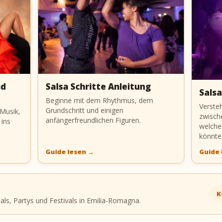
nd
Salsa Schritte Anleitung
Salsa
Beginne mit dem Rhythmus, dem
Verste
Grundschritt und einigen
 Musik,
zwisch
anfängerfreundlichen Figuren.
 ins
welche
könnte
Guide lesen
→
Guide
K
s, Partys und Festivals in Emilia-Romagna.