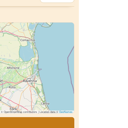
© OpenStreetMap contributors | Location data ©
GeoNames