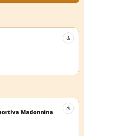
Event teilen
Event teilen
sportiva Madonnina