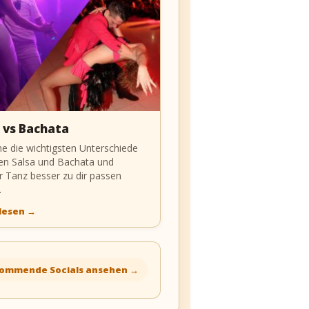
 vs Bachata
he die wichtigsten Unterschiede
en Salsa und Bachata und
r Tanz besser zu dir passen
.
 lesen
→
ommende Socials ansehen
→