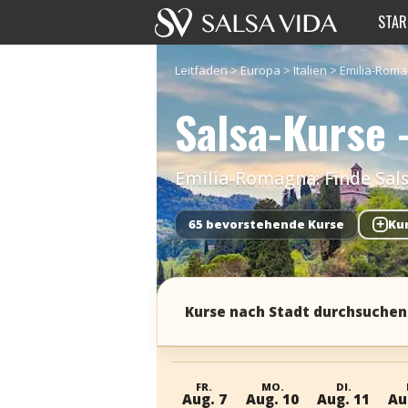
STAR
Leitfäden
>
Europa
>
Italien
>
Emilia-Rom
Salsa-Kurse
Emilia-Romagna: Finde Sal
65 bevorstehende Kurse
+
Ku
Kurse nach Stadt durchsuchen
FR.
MO.
DI.
Aug. 7
Aug. 10
Aug. 11
Au