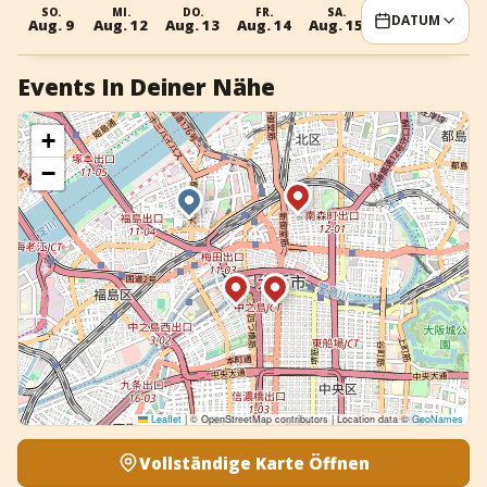
SO.
MI.
DO.
FR.
SA.
SO.
MI
DATUM
+
Event hinzufügen
Aug. 9
Aug. 12
Aug. 13
Aug. 14
Aug. 15
Aug. 16
Aug.
Events In Deiner Nähe
+
−
Leaflet
|
© OpenStreetMap contributors | Location data ©
GeoNames
Vollständige Karte Öffnen