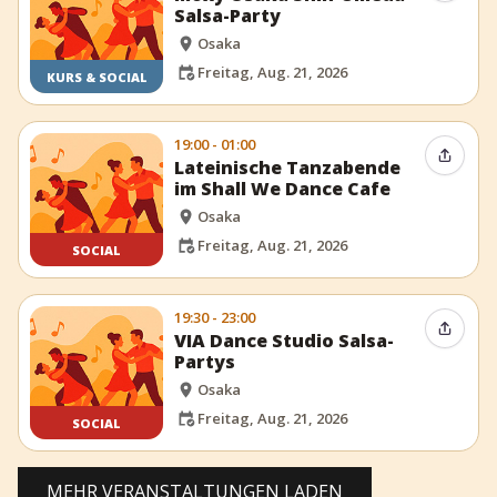
Salsa-Party
Osaka
Freitag, Aug. 21, 2026
KURS & SOCIAL
19:00 - 01:00
Event t
Lateinische Tanzabende
im Shall We Dance Cafe
Osaka
Freitag, Aug. 21, 2026
SOCIAL
19:30 - 23:00
Event t
VIA Dance Studio Salsa-
Partys
Osaka
Freitag, Aug. 21, 2026
SOCIAL
MEHR VERANSTALTUNGEN LADEN