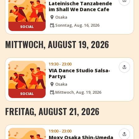
Event t
Lateinische Tanzabende
im Shall We Dance Cafe
Osaka
Sonntag, Aug. 16, 2026
SOCIAL
MITTWOCH, AUGUST 19, 2026
19:30 - 23:00
Event t
VIA Dance Studio Salsa-
Partys
Osaka
Mittwoch, Aug. 19, 2026
SOCIAL
FREITAG, AUGUST 21, 2026
19:00 - 23:00
Event t
Moxy Osaka Shin-Umeda