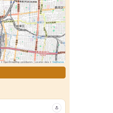
© OpenStreetMap contributors | Location data ©
GeoNames
イベントをシェア