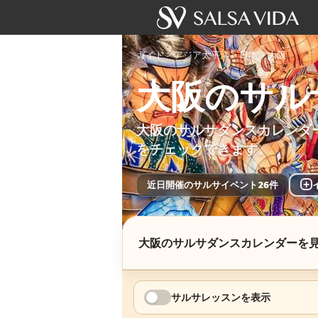
ガイド
>
アジア太平洋
>
日本
>
大阪
大阪のサル
大阪のサルサダンスカレンダ
をチェックできます。
近日開催のサルサイベント26件
+
大阪のサルサダンスカレンダーを
サルサレッスンを表示