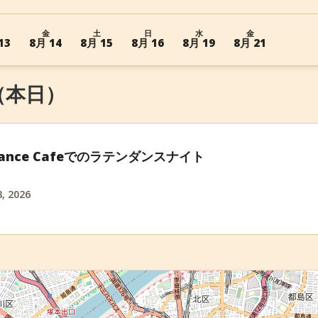
金
土
日
水
金
13
8月 14
8月 15
8月 16
8月 19
8月 21
6 （本日）
e Dance Cafeでのラテンダンスナイト
, 2026