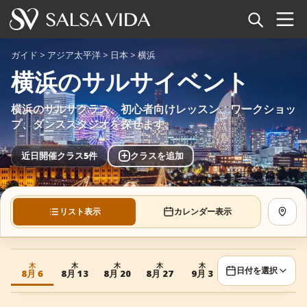
ホーム
ガイド
>
アジア太平洋
>
日本
>
横浜
横浜のサルサイベント
イベント
横浜のサルサクラス、初心者向けレッスン、ワークショッ
ニュース
プ、ダンススタジオを探せます。
記事
+
近日開催クラス5件
クラスを追加
動画
リスト表示
カレンダー表示
地図を
サルサ用語集
ショップ
木
木
木
木
木
日付を選択
8月 6
8月 13
8月 20
8月 27
9月 3
TuneTempo