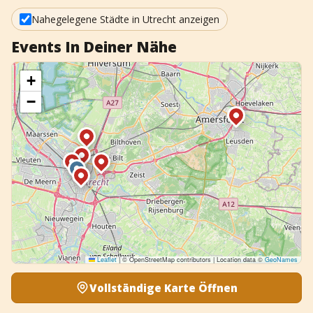
+
Event hinzufügen
Nahegelegene Städte in Utrecht anzeigen
Events In Deiner Nähe
+
−
Leaflet
|
© OpenStreetMap contributors | Location data ©
GeoNames
Vollständige Karte Öffnen