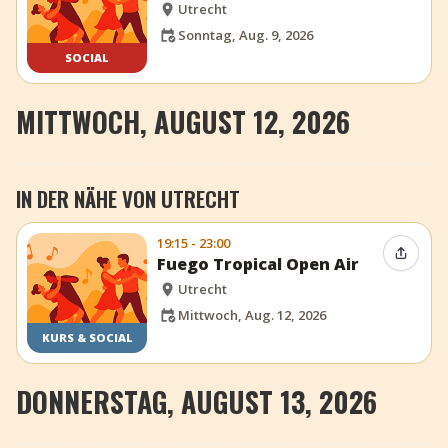
Utrecht
Sonntag, Aug. 9, 2026
SOCIAL
MITTWOCH, AUGUST 12, 2026
IN DER NÄHE VON UTRECHT
19:15 - 23:00
Event t
Fuego Tropical Open Air
Utrecht
Mittwoch, Aug. 12, 2026
KURS & SOCIAL
DONNERSTAG, AUGUST 13, 2026