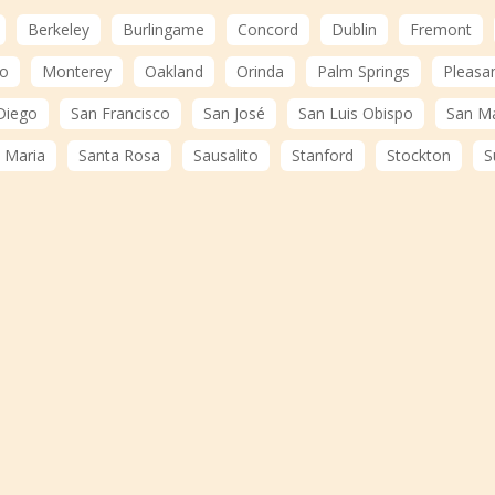
Berkeley
Burlingame
Concord
Dublin
Fremont
o
Monterey
Oakland
Orinda
Palm Springs
Pleasa
Diego
San Francisco
San José
San Luis Obispo
San M
 Maria
Santa Rosa
Sausalito
Stanford
Stockton
S