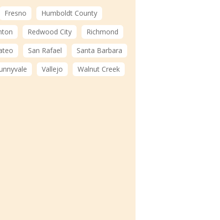
Fresno
Humboldt County
nton
Redwood City
Richmond
ateo
San Rafael
Santa Barbara
unnyvale
Vallejo
Walnut Creek