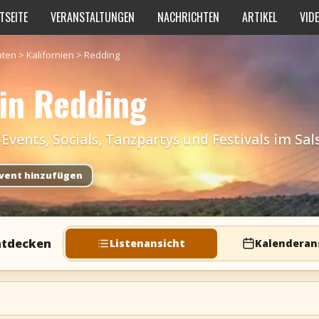
TSEITE
VERANSTALTUNGEN
NACHRICHTEN
ARTIKEL
VID
aten
>
Kalifornien
>
Redding
 in Redding
ents, Socials, Tanzpartys und Festivals im Sal
vent hinzufügen
ntdecken
Listenansicht
Kalenderan