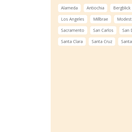
Alameda
Antiochia
Bergblick
Los Angeles
Millbrae
Modest
Sacramento
San Carlos
San 
Santa Clara
Santa Cruz
Santa