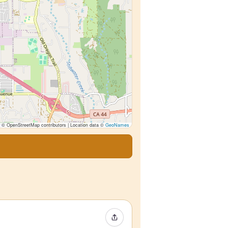
© OpenStreetMap contributors | Location data ©
GeoNames
Event teilen