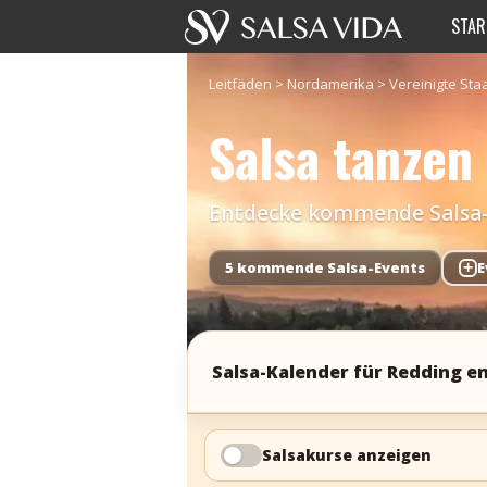
STAR
Leitfäden
>
Nordamerika
>
Vereinigte Sta
Salsa tanzen
Entdecke kommende Salsa-Ev
5 kommende Salsa-Events
+
E
Salsa-Kalender für Redding e
Salsakurse anzeigen