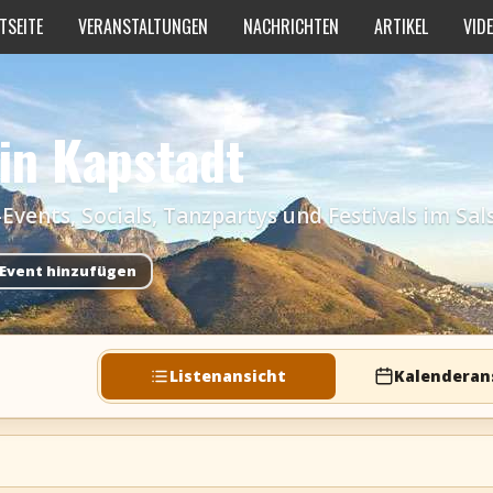
TSEITE
VERANSTALTUNGEN
NACHRICHTEN
ARTIKEL
VID
 in Kapstadt
ents, Socials, Tanzpartys und Festivals im Sal
Event hinzufügen
Listenansicht
Kalenderan