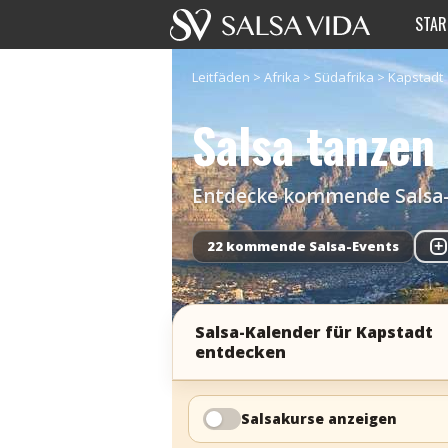
STAR
Leitfäden
>
Afrika
>
Südafrika
>
Kapstadt
Salsa tanzen
Entdecke kommende Salsa-Ev
22 kommende Salsa-Events
+
Salsa-Kalender für Kapstadt
entdecken
Salsakurse anzeigen