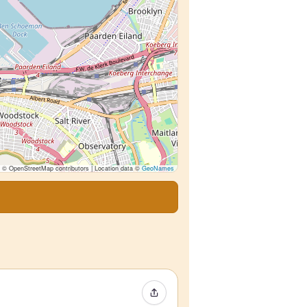
© OpenStreetMap contributors | Location data ©
GeoNames
Event teilen