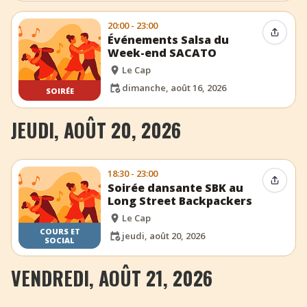
20:00 - 23:00
Partag
Événements Salsa du
Week-end SACATO
Le Cap
dimanche, août 16, 2026
SOIRÉE
JEUDI, AOÛT 20, 2026
18:30 - 23:00
Partag
Soirée dansante SBK au
Long Street Backpackers
Le Cap
COURS ET
jeudi, août 20, 2026
SOCIAL
VENDREDI, AOÛT 21, 2026