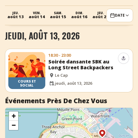
+
Ajouter un événement
JEU.
VEN.
SAM.
DIM.
JEU.
VEN.
DATE
août 13
août 14
août 15
août 16
août 20
août 21
a
JEUDI, AOÛT 13, 2026
18:30 - 23:00
Partag
Soirée dansante SBK au
Long Street Backpackers
Le Cap
COURS ET
jeudi, août 13, 2026
SOCIAL
Événements Près De Chez Vous
+
−