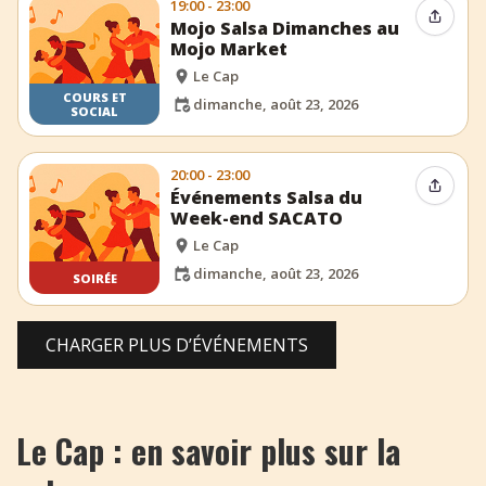
19:00 - 23:00
Partag
Mojo Salsa Dimanches au
Mojo Market
Le Cap
COURS ET
dimanche, août 23, 2026
SOCIAL
20:00 - 23:00
Partag
Événements Salsa du
Week-end SACATO
Le Cap
dimanche, août 23, 2026
SOIRÉE
CHARGER PLUS D’ÉVÉNEMENTS
Le Cap : en savoir plus sur la