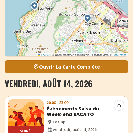
Leaflet
|
© OpenStreetMap contributors | Location data ©
GeoNames
Ouvrir La Carte Complète
VENDREDI, AOÛT 14, 2026
20:00 - 23:00
Partag
Événements Salsa du
Week-end SACATO
Le Cap
vendredi, août 14, 2026
SOIRÉE