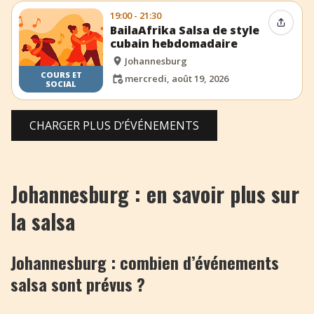
19:00 - 21:30
Partag
BailaAfrika Salsa de style
cubain hebdomadaire
Johannesburg
COURS ET
mercredi, août 19, 2026
SOCIAL
CHARGER PLUS D’ÉVÉNEMENTS
Johannesburg : en savoir plus sur
la salsa
Johannesburg : combien d’événements
salsa sont prévus ?