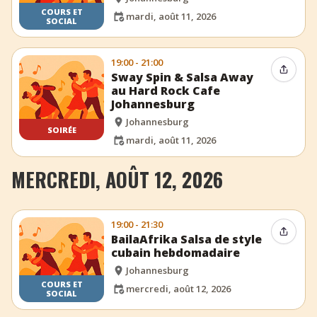
COURS ET
mardi, août 11, 2026
SOCIAL
19:00 - 21:00
Partag
Sway Spin & Salsa Away
au Hard Rock Cafe
Johannesburg
Johannesburg
SOIRÉE
mardi, août 11, 2026
MERCREDI, AOÛT 12, 2026
19:00 - 21:30
Partag
BailaAfrika Salsa de style
cubain hebdomadaire
Johannesburg
COURS ET
mercredi, août 12, 2026
SOCIAL