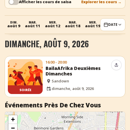
Afficher les cours de salsa
Explorer les cours
→
+
Ajouter un événement
DIM.
MAR.
MER.
MAR.
MER.
DATE
août 9
août 11
août 12
août 18
août 19
DIMANCHE, AOÛT 9, 2026
16:00 - 20:00
Partag
BailaAfrika Deuxièmes
Dimanches
Sandown
dimanche, août 9, 2026
SOIRÉE
Événements Près De Chez Vous
+
−