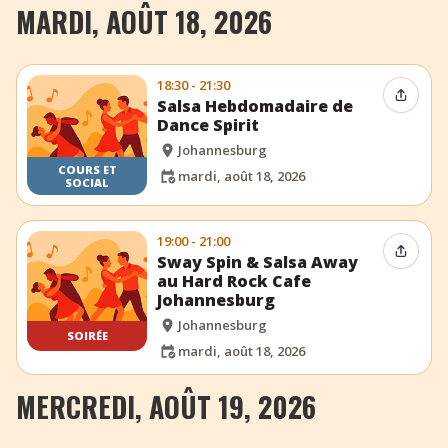
MARDI, AOÛT 18, 2026
18:30 - 21:30
Partag
Salsa Hebdomadaire de
Dance Spirit
Johannesburg
COURS ET
mardi, août 18, 2026
SOCIAL
19:00 - 21:00
Partag
Sway Spin & Salsa Away
au Hard Rock Cafe
Johannesburg
Johannesburg
SOIRÉE
mardi, août 18, 2026
MERCREDI, AOÛT 19, 2026