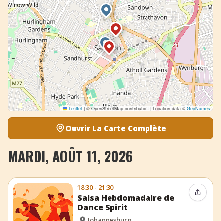
Leaflet
|
© OpenStreetMap contributors | Location data ©
GeoNames
Ouvrir La Carte Complète
MARDI, AOÛT 11, 2026
18:30 - 21:30
Partag
Salsa Hebdomadaire de
Dance Spirit
Johannesburg