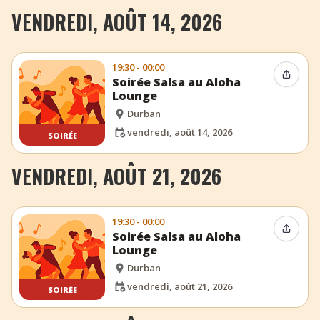
VENDREDI, AOÛT 14, 2026
19:30 - 00:00
Partag
Soirée Salsa au Aloha
Lounge
Durban
vendredi, août 14, 2026
SOIRÉE
VENDREDI, AOÛT 21, 2026
19:30 - 00:00
Partag
Soirée Salsa au Aloha
Lounge
Durban
vendredi, août 21, 2026
SOIRÉE