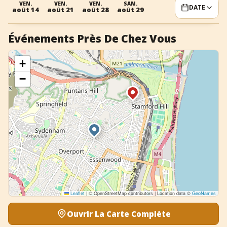
VEN.
VEN.
VEN.
SAM.
DATE
août 14
août 21
août 28
août 29
+
Ajouter un événement
Événements Près De Chez Vous
+
−
Leaflet
|
© OpenStreetMap contributors | Location data ©
GeoNames
Ouvrir La Carte Complète