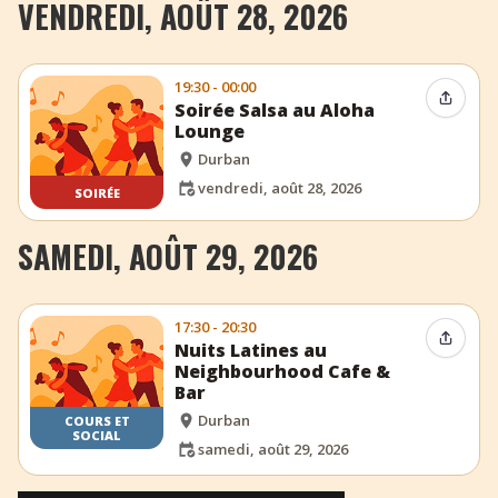
VENDREDI, AOÛT 28, 2026
19:30 - 00:00
Partag
Soirée Salsa au Aloha
Lounge
Durban
vendredi, août 28, 2026
SOIRÉE
SAMEDI, AOÛT 29, 2026
17:30 - 20:30
Partag
Nuits Latines au
Neighbourhood Cafe &
Bar
Durban
COURS ET
SOCIAL
samedi, août 29, 2026