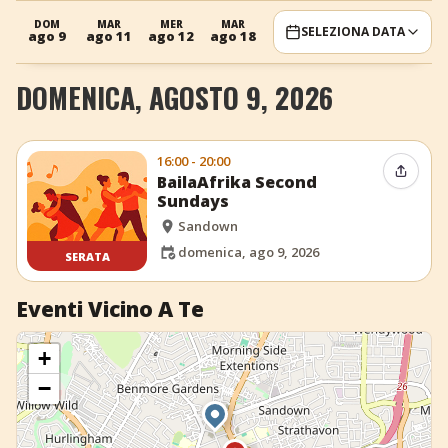
+
Aggiungi evento
DOM
MAR
MER
MAR
MER
SELEZIONA DATA
ago 9
ago 11
ago 12
ago 18
ago 19
DOMENICA, AGOSTO 9, 2026
16:00 - 20:00
Condiv
BailaAfrika Second
Sundays
Sandown
domenica, ago 9, 2026
SERATA
Eventi Vicino A Te
+
−