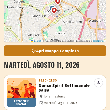
Leaflet
|
© OpenStreetMap contributors | Location data ©
GeoNames
Apri Mappa Completa
MARTEDÌ, AGOSTO 11, 2026
18:30 - 21:30
Condiv
Dance Spirit Settimanale
Salsa
Johannesburg
LEZIONE E
martedì, ago 11, 2026
SOCIAL