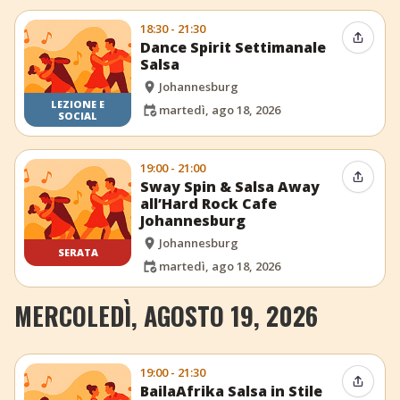
18:30 - 21:30
Condiv
Dance Spirit Settimanale
Salsa
Johannesburg
LEZIONE E
martedì, ago 18, 2026
SOCIAL
19:00 - 21:00
Condiv
Sway Spin & Salsa Away
all’Hard Rock Cafe
Johannesburg
Johannesburg
SERATA
martedì, ago 18, 2026
MERCOLEDÌ, AGOSTO 19, 2026
19:00 - 21:30
Condiv
BailaAfrika Salsa in Stile