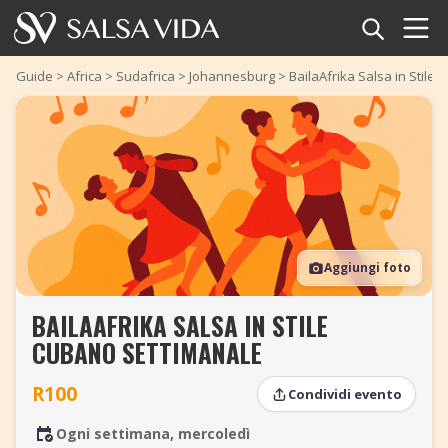
Home
Guide
>
Africa
>
Sudafrica
>
Johannesburg
>
BailaAfrika Salsa in Stile
Eventi
Notizie
Articoli
Aggiungi foto
Video
BAILAAFRIKA SALSA IN STILE
Glossario della salsa
CUBANO SETTIMANALE
Negozio
R100
Condividi evento
TuneTempo
Ogni settimana, mercoledì