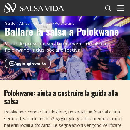
Home
Guide
>
Africa
>
Sudafrica
>
Polokwane
Ballare la salsa a Polokwane
Eventi
Scopri le prossime serate ed eventi di salsa a
Notizie
Polokwane, inclusi social e festival.
+
Aggiungi evento
Articoli
Video
Polokwane: aiuta a costruire la guida alla
Glossario della salsa
salsa
Negozio
Polokwane: conosci una lezione, un social, un festival o una
serata di salsa in un club? Aggiungilo gratuitamente e aiuta i
TuneTempo
ballerini locali a trovarlo. Le segnalazioni vengono verificate