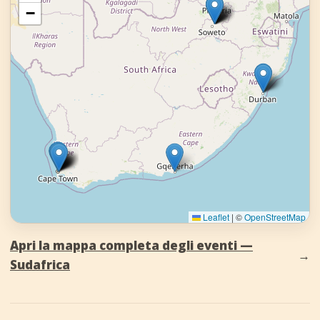
−
Leaflet
|
©
OpenStreetMap
Apri la mappa completa degli eventi —
→
Sudafrica